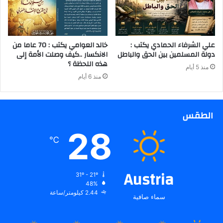
علي الشرفاء الحمادي يكتب :
خالد العوامي يكتب : 70 عاما من
دولة المسلمين بين الحق والباطل
الانكسار ..كيف وصلت الأمة إلى
هذه اللحظة ؟
منذ 5 أيام
منذ 6 أيام
الطقس
28
℃
Austria
31º - 21º
48%
2.44 كيلومتر/ساعة
سماء صافية