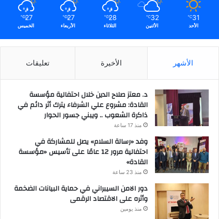
27
27
28
32
31
℃
℃
℃
℃
℃
الأحد
الأثنين
الثلاثاء
الأربعاء
الخميس
الأشهر
الأخيرة
تعليقات
د. معتز صلاح الدين خلال احتفالية مؤسسة
القادة: مشروع علي الشرفاء يترك أثر دائم في
ذاكرة الشعوب .. ويبني جسور الحوار
منذ 17 ساعة
وفد «رسالة السلام» يصل للمشاركة في
احتفالية مرور 12 عامًا على تأسيس «مؤسسة
القادة»
منذ 23 ساعة
دور الامن السيبراني في حماية البيانات الضخمة
وأثره على الاقتصاد الرقمى
منذ يومين