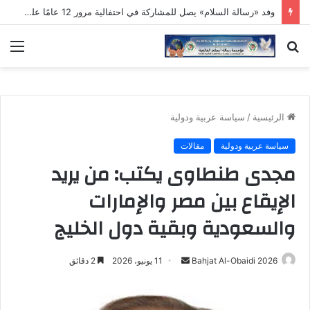
وفد «رسالة السلام» يصل للمشاركة في احتفالية مرور 12 عامًا على تأسيس «مؤسسة القادة»
بحث
الق
عن
الرئيسية
/
سياسة عربية ودولية
سياسة عربية ودولية
مقالات
مجدى طنطاوى يكتب: من يريد
الإيقاع بين مصر والإمارات
والسعودية وبقية دول الخليج
أرسل
Bahjat Al-Obaidi 2026
11 يونيو، 2026
2 دقائق
بريدا
إلكترونيا