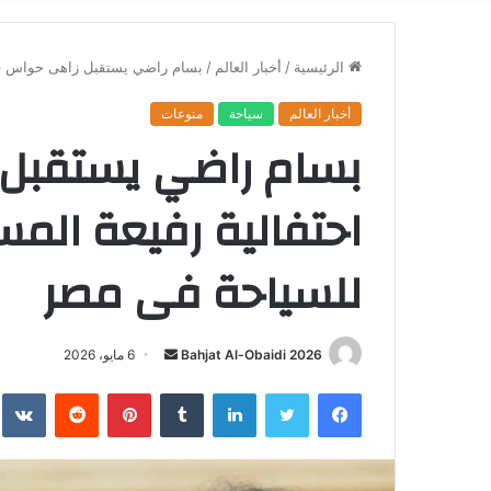
الرئيسية
/
أخبار العالم
/
بسام راضي يستقبل زاهى حواس فى 
أخبار العالم
سياحة
منوعات
بسام راضي يستقبل
احتفالية رفيعة المس
للسياحة فى مصر
أرسل
Bahjat Al-Obaidi 2026
6 مايو، 2026
بريدا
فيسبوك
تويتر
لينكدإن
بينتيريست
إلكترونيا