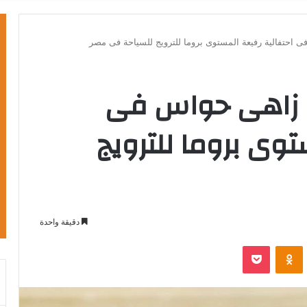
احتفالية رفيعة المستوى بروما للترويج للسياحة فى مصر
 زاهى حواس فى
توى بروما للترويج
دقيقة واحدة
بوكيت
Odnoklassniki