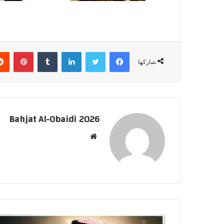
فيسبوك
تويتر
لينكدإن
بينتي
شاركها
Bahjat Al-Obaidi 2026
موقع
الويب