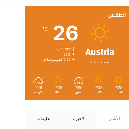
عن
الطقس
26
℃
Austria
28º - 20º
56%
2.65 كيلومتر/ساعة
سماء صافية
28
28
25
33
28
℃
℃
℃
℃
℃
السبت
الأحد
الأثنين
الثلاثاء
الأربعاء
الأشهر
الأخيرة
تعليقات