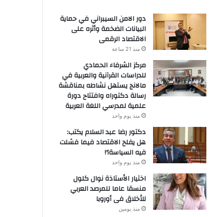
دور الامن السيبراني في حماية
البيانات الضخمة وأثره على
الاقتصاد الرقمى
منذ 21 ساعة
مركز الشرفاء الحمادي
للدراسات القرآنية والعربية في
مالانج يستهل نشاطه بمناقشة
رسالة دكتوراه وافتتاح دورة
علمية لمدرسي اللغة العربية
منذ يوم واحد
دكتور رضا عبد السلام يكتب:
هل يفلح الاقتصاد فيما فشلت
فيه السياسة؟!
منذ يوم واحد
اختيار الأستاذة نوال كلول
منسقا عاما للمرصد العربي
للأخلاق فى أوروبا
منذ يومين