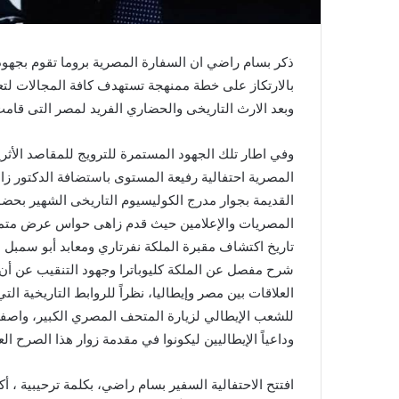
ذكر بسام راضي ان السفارة المصرية بروما تقوم بجهود
بالارتكاز على خطة ممنهجة تستهدف كافة المجالات لتعك
وبعد الارث التاريخى والحضاري الفريد لمصر التى قامت 
وفي اطار تلك الجهود المستمرة للترويج للمقاصد الأثر
المصرية احتفالية رفيعة المستوى باستضافة الدكتور زاهى
القديمة بجوار مدرج الكوليسيوم التاريخى الشهير بحض
المصريات والإعلامين حيث قدم زاهى حواس عرض متميز 
تاريخ اكتشاف مقبرة الملكة نفرتاري ومعابد أبو سمبل ، 
شرح مفصل عن الملكة كليوباترا وجهود التنقيب عن أن
العلاقات بين مصر وإيطاليا، نظراً للروابط التاريخية ا
للشعب الإيطالي لزيارة المتحف المصري الكبير، واصفا
وداعياً الإيطاليين ليكونوا في مقدمة زوار هذا الصرح ال
افتتح الاحتفالية السفير بسام راضي، بكلمة ترحيبية ، أ