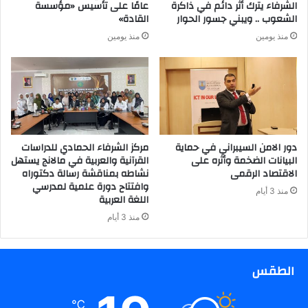
الشرفاء يترك أثر دائم في ذاكرة
عامًا على تأسيس «مؤسسة
الشعوب .. ويبني جسور الحوار
القادة»
منذ يومين
منذ يومين
دور الامن السيبراني في حماية
مركز الشرفاء الحمادي للدراسات
البيانات الضخمة وأثره على
القرآنية والعربية في مالانج يستهل
الاقتصاد الرقمى
نشاطه بمناقشة رسالة دكتوراه
وافتتاح دورة علمية لمدرسي
منذ 3 أيام
اللغة العربية
منذ 3 أيام
الطقس
℃