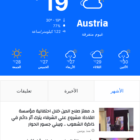
19
Austria
30º - 19º
77%
1.22 كيلومتر/ساعة
غيوم متفرقة
28
27
27
29
30
℃
℃
℃
℃
℃
الأثنين
الثلاثاء
الأربعاء
الخميس
الجمعة
الأشهر
الأخيرة
تعليقات
د. معتز صلاح الدين خلال احتفالية مؤسسة
القادة: مشروع علي الشرفاء يترك أثر دائم في
ذاكرة الشعوب .. ويبني جسور الحوار
منذ يومين