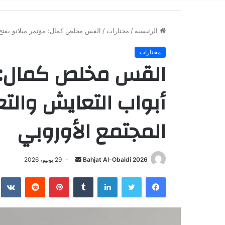
الرئيسية
/
مختارات
/
القس مخلص كمال: مؤتمر ميلانو يفتح 
مختارات
القس مخلص كمال: م
أبواب التعايش والت
المجتمع الأوروبي
أرسل
Bahjat Al-Obaidi 2026
29 يونيو، 2026
بريدا
فيسبوك
تويتر
لينكدإن
بينتيريست
إلكترونيا