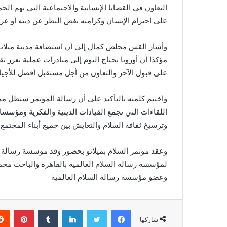
التعاون في القضايا الإنسانية والاجتماعية التي تهم ال
على احترام الإنسان وكرامته بغض النظر عن دينه أو عرقه
وأشار القس مخلص كمال إلى أن استضافة مدينة ميلانو له
مؤكدًا أن أوروبا تحتاج اليوم إلى مبادرات عملية تعزز ثق
على قبول الآخر والتعاون من أجل مستقبل أفضل للأجيال
واختتم كلمته بالتأكيد على أن رسالة المؤتمر ستظل ممتد
اللقاءات التي تجمع القيادات الدينية والفكرية ومؤسسا
وترسيخ ثقافة السلام والتعايش بين جميع أبناء المجتمع 
وعقد مؤتمر السلام بميلانو بحضور وفد مؤسسة رسالة 
لمؤسسة رسالة السلام العالمية بالقاهرة والباحث محم
وعضو مؤسسة رسالة السلام العالمية
فيسبوك
تويتر
لينكدإن
بينتي
شاركها