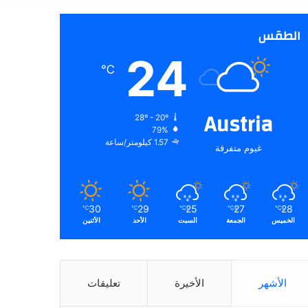
عن
الطقس
24
℃
Austria
28º - 20º
79%
1.57 كيلومتر/ساعة
غيوم متفرقة
30
29
25
27
28
℃
℃
℃
℃
℃
الخميس
الجمعة
السبت
الأحد
الأثنين
الأشهر
الأخيرة
تعليقات