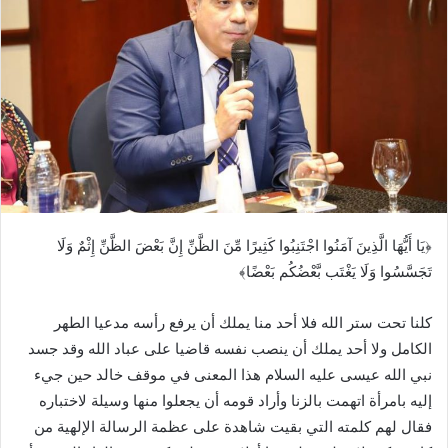
﴿يَا أَيُّهَا الَّذِينَ آمَنُوا اجْتَنِبُوا كَثِيرًا مِّنَ الظَّنِّ إِنَّ بَعْضَ الظَّنِّ إِثْمٌ وَلَا
تَجَسَّسُوا وَلَا يَغْتَب بَّعْضُكُم بَعْضًا﴾
كلنا تحت ستر الله فلا أحد منا يملك أن يرفع رأسه مدعيا الطهر
الكامل ولا أحد يملك أن ينصب نفسه قاضيا على عباد الله وقد جسد
نبي الله عيسى عليه السلام هذا المعنى في موقف خالد حين جيء
إليه بامرأة اتهمت بالزنا وأراد قومه أن يجعلوا منها وسيلة لاختباره
فقال لهم كلمته التي بقيت شاهدة على عظمة الرسالة الإلهية من