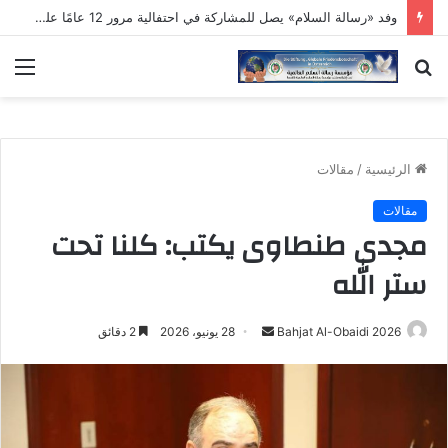
وفد «رسالة السلام» يصل للمشاركة في احتفالية مرور 12 عامًا على تأسيس «مؤسسة القادة»
بحث
الق
عن
الرئيسية
/
مقالات
مقالات
مجدى طنطاوى يكتب: كلنا تحت
ستر الله
أرسل
Bahjat Al-Obaidi 2026
28 يونيو، 2026
2 دقائق
بريدا
إلكترونيا