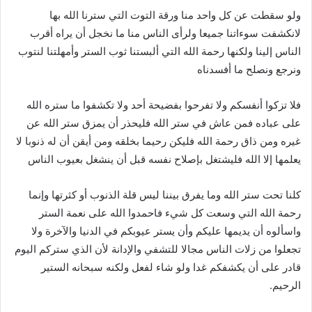
ولو سقطت عن كل واحد منا ورقة التوت التي سترنا الله بها
لانكشفت سوءاتنا جميعا ولرأى الناس منا ما نخجل أن يراه أقرب
الناس إلينا ولكنها رحمة الله التي ألبستنا ثوب الستر وأمهلتنا لنتوب
ونرجع ونصلح ما أفسدناه
فلا تزكوا أنفسكم ولا تفرحوا بفضيحة أحد ولا تكشفوا ما ستره الله
على عباده فمن عاش في ستر الله فليحذر أن يمزق ستر الله عن
غيره ومن ذاق رحمة الله فليكن رحيما بخلقه ومن أيقن أن له ذنوبا لا
يعلمها إلا الله فليشتغل بإصلاح نفسه قبل أن ينشغل بعيوب الناس
كلنا تحت ستر الله وما يفرق بيننا ليس قلة الذنوب أو كثرتها وإنما
رحمة الله التي وسعت كل شيء فاحمدوا الله على نعمة الستر
واسألوه أن يديمها عليكم وأن يستر عيوبكم في الدنيا والآخرة ولا
تجعلوا من زلات الناس مجالا للتشفي والإدانة لأن الذي ستركم اليوم
قادر على أن يكشفكم غدا ولو شاء لفعل ولكنه سبحانه الستير
الرحيم.