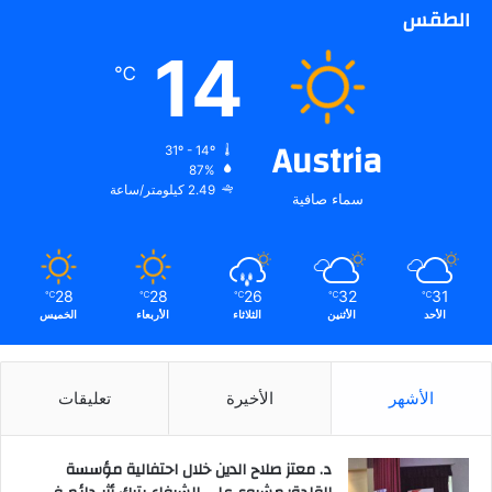
الطقس
14
℃
Austria
31º - 14º
87%
2.49 كيلومتر/ساعة
سماء صافية
28
28
26
32
31
℃
℃
℃
℃
℃
الأحد
الأثنين
الثلاثاء
الأربعاء
الخميس
الأشهر
الأخيرة
تعليقات
د. معتز صلاح الدين خلال احتفالية مؤسسة