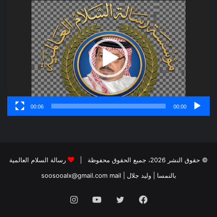
مشغل
الفيديو
00:06
00:00
© حقوق النشر 2026، جميع الحقوق محفوظة |
رسالة السلام العالمية
بالنمسا | وليد جلال
| soosooalx@gmail.com
mail
فيسبوك
تويتر
يوتيوب
انستقرام