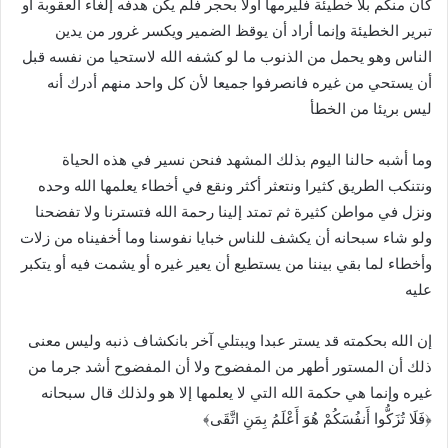
كان منكم بلا خطيئة فليرمها أولا بحجر فلم يكن هدفه إلغاء العقوبة أو
تبرير الخطيئة وإنما أراد أن يوقظ الضمير ويكسر غرور من يدين
الناس وهو يحمل من الذنوب ما لو كشفه الله لاستحيا من نفسه قبل
أن يستحي من غيره فانصرفوا جميعا لأن كل واحد منهم أدرك أنه
ليس بريئا من الخطأ
وما أشبه حالنا اليوم بذلك المشهد فنحن نسير في هذه الحياة
ونتنكب الطريق كثيرا ونتعثر أكثر ونقع في أخطاء يعلمها الله وحده
ونزل في مواطن كثيرة ثم تمتد إلينا رحمة الله فتسترنا ولا تفضحنا
ولو شاء سبحانه أن يكشف للناس خبايا نفوسنا وما أخفيناه من زلات
وأخطاء لما بقي بيننا من يستطيع أن يعير غيره أو يشمت فيه أو يتكبر
عليه
إن الله بحكمته قد يستر عبدا ويبتلي آخر بانكشاف ذنبه وليس معنى
ذلك أن المستور أطهر من المفضوح ولا أن المفضوح أشد جرما من
غيره وإنما هي حكمة الله التي لا يعلمها إلا هو ولذلك قال سبحانه
﴿فَلَا تُزَكُّوا أَنفُسَكُمْ هُوَ أَعْلَمُ بِمَنِ اتَّقَى﴾