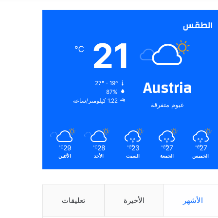
عن
الطقس
21
℃
Austria
27º - 19º
87%
1.22 كيلومتر/ساعة
غيوم متفرقة
29
28
23
27
27
℃
℃
℃
℃
℃
الخميس
الجمعة
السبت
الأحد
الأثنين
الأشهر
الأخيرة
تعليقات