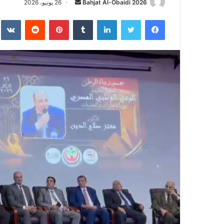
أرسل
Bahjat Al-Obaidi 2026
26 يونيو، 2026
بريدا
فيسبوك
تويتر
لينكدإن
بينتيريست
إلكترونيا