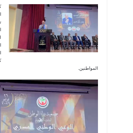
ك
ا
ت
ا
ل
ا
ا
ك
المواطنين.
مشغل
الفيديو