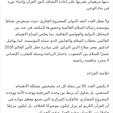
دينها مرهونان بقدرتها على إعادة اكتشاف كنوز القرآن وإحياء دوره
في بناء الوعي.
ولا يغفل العدد البعد الدولي للمشروع الفكري، حيث يستعرض نشاط
مؤسسة رسالة السلام العالمية وحضورها المكثف في عدد من
المحافل الدولية والعواصم الثقافية، بما يعكس اتساع الاهتمام
العالمي بخطاب السلام والتعايش الذي تتبناه المؤسسة. كما يواصل
الدكتور معتز صلاح الدين التركيز على مبادرة جعل كأس العالم 2026
جسرًا للسلام بين الشعوب، باعتبار الرياضة وسيلة للتقارب الإنساني
لا مجرد منافسة رياضية.
خلاصة القراءة
لا يكتفي العدد 85 من مجلة كل حد بتشخيص مشكلة الانقسام
المذهبي، بل يحاول أن يربط بين وحدة المرجعية ووحدة الأمة ووحدة
المشروع الحضاري. فالفكرة المركزية التي تجمع معظم مواده هي
أن القرآن الكريم لم ينزل ليكون موضوعًا للخلاف، بل ليكون مرجعًا
جامعًا يبني الإنسان ويقيم العدل ويقود العمران.