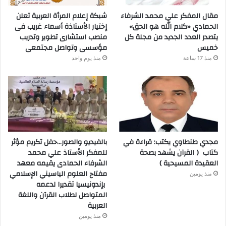
مقال المفكر علي محمد الشرفاء
شبكة إعلام المرأة العربية تعلن
الحمادي «كلام الله هو الحق»
إختيار الأستاذة أسماء غريب فى
يتصدر العدد الجديد من مجلة كل
منصب استشارى تطوير وتدريب
خميس
مؤسسى وتواصل مجتمعى
منذ 17 ساعة
منذ يوم واحد
مجدي طنطاوي يكتب: قراءة في
بالفيديو والصور…حفل تكريم مؤثر
كتاب ( القرآن يشهد بصحة
للمفكر الأستاذ علي محمد
العقيدة المسيحية )
الشرفاء الحمادى يقيمه معهد
مفتاح العلوم الياسيني الإسلامي
منذ يومين
بإندونيسيا تقديرا لدعمه
المتواصل لطلاب القرآن واللغة
العربية
منذ يومين