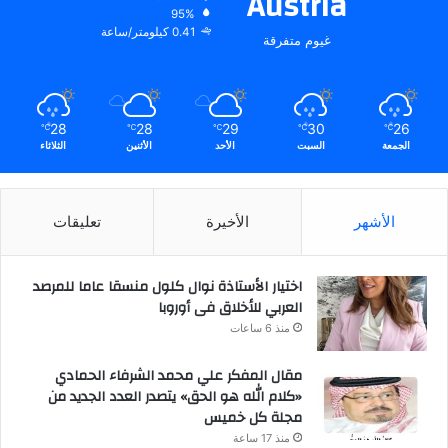
Austria
95%
0.41 كيلومتر/ساعة
غيوم متفرقة
28
28
29
30
26
℃
℃
℃
℃
℃
الجمعة
السبت
الأحد
الأثنين
الثلاثاء
الأشهر
الأخيرة
تعليقات
اختيار الأستاذة نوال كلول منسقا عاما للمرصد
العربي للأخلاق فى أوروبا
منذ 6 ساعات
مقال المفكر علي محمد الشرفاء الحمادي
«كلام الله هو الحق» يتصدر العدد الجديد من
مجلة كل خميس
منذ 17 ساعة