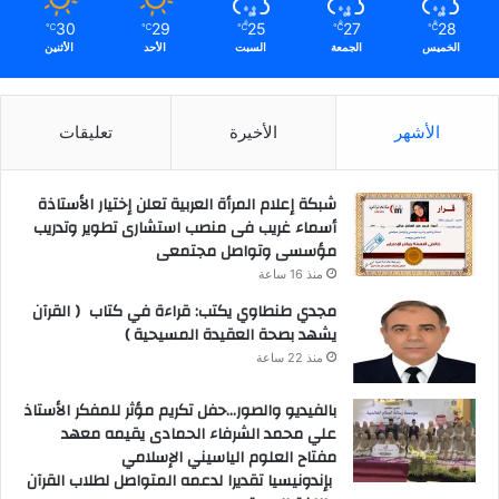
30
29
25
27
28
℃
℃
℃
℃
℃
الخميس
الجمعة
السبت
الأحد
الأثنين
الأشهر
الأخيرة
تعليقات
شبكة إعلام المرأة العربية تعلن إختيار الأستاذة
أسماء غريب فى منصب استشارى تطوير وتدريب
مؤسسى وتواصل مجتمعى
منذ 16 ساعة
مجدي طنطاوي يكتب: قراءة في كتاب ( القرآن
يشهد بصحة العقيدة المسيحية )
منذ 22 ساعة
بالفيديو والصور…حفل تكريم مؤثر للمفكر الأستاذ
علي محمد الشرفاء الحمادى يقيمه معهد
مفتاح العلوم الياسيني الإسلامي
بإندونيسيا تقديرا لدعمه المتواصل لطلاب القرآن