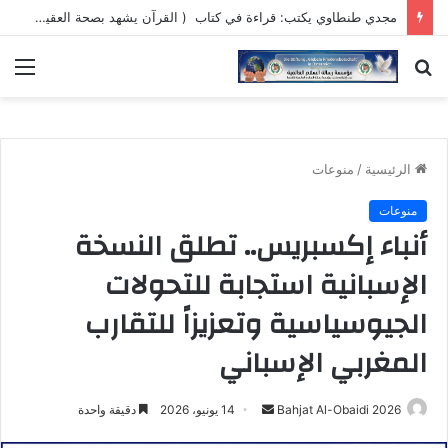
مجدي طنطاوي يكتب: قراءة في كتاب ( القرآن يشهد بصحة العقيدة المسيحية )
بحث
الق
عن
الرئيسية
/
منوعات
منوعات
أنباء إكسبريس.. تطلق النسخة
الإسبانية استجابة للتحولات
الجيوسياسية وتعزيزاً للتقارب
المغربي الإسباني
أرسل
Bahjat Al-Obaidi 2026
14 يونيو، 2026
دقيقة واحدة
بريدا