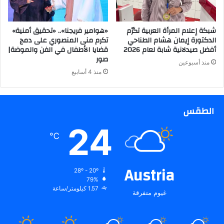
شبكة إعلام المرأة العربية تكرّم
«هوامير فريجنا».. «تحقيق أمنية»
الدكتورة إيمان هشام الطناحي
تكرم منى المنصوري على دمج
أفضل صيدلانية شابة لعام 2026
قضايا الأطفال في الفن والموضة|
صور
منذ أسبوعين
منذ 4 أسابيع
الطقس
24
℃
Austria
28º - 20º
79%
1.57 كيلومتر/ساعة
غيوم متفرقة