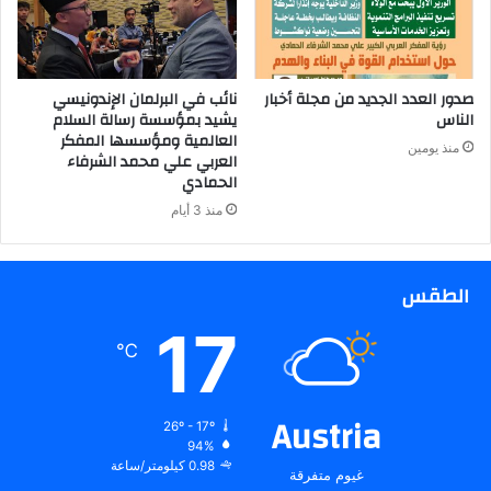
صدور العدد الجديد من مجلة أخبار
نائب في البرلمان الإندونيسي
الناس
يشيد بمؤسسة رسالة السلام
العالمية ومؤسسها المفكر
منذ يومين
العربي علي محمد الشرفاء
الحمادي
منذ 3 أيام
الطقس
17
℃
Austria
26º - 17º
94%
0.98 كيلومتر/ساعة
غيوم متفرقة