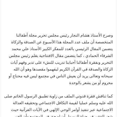
وصرح الأستاذ هشام النجار رئيس مجلس تحرير مجلة أطفالنا
المتخصصة أن ملف عدد المجلة هذا الأسبوع عن الصدقة والزكاة
يتضمن المقال الرئيسي بالعدد للمفكر الكبير الأستاذ علي محمد
الشرفاء الحمادي ، كما يتضمن مقال الافتتاحية بقلم رئيس مجلس
التحرير وبفقرة أطفالنا أحبابنا تدريب للنشء على تدبر وفهم آيات
الزكاة والصدقة في القرآن الكريم ليفهموا مقصدها وهو أن الله
سبحانه وتعالى يريد أن يعيش الناس في مجتمع ليس فيه محتاج أو
محروم أو من يشعر بالوحدة
كما تناقش فقرة قدوتي الملف من زاوية تطبيق الرسول الخاتم صلى
الله عليه وسلم عمليا لقيمة التكافل الاجتماعي وتحقيقه العدالة
الاجتماعية عبر تنفيذ أوامر الوحي الإلهي في الآيات القرآنية حيث
شعر الفقير في حياة الرسول أن له حق في المجتمع وأن الغني