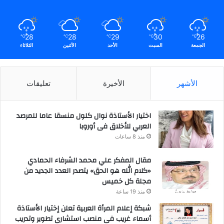
28
28
29
30
26
℃
℃
℃
℃
℃
الجمعة
السبت
الأحد
الأثنين
الثلاثاء
الأشهر
الأخيرة
تعليقات
اختيار الأستاذة نوال كلول منسقا عاما للمرصد
العربي للأخلاق فى أوروبا
منذ 8 ساعات
مقال المفكر علي محمد الشرفاء الحمادي
«كلام الله هو الحق» يتصدر العدد الجديد من
مجلة كل خميس
منذ 19 ساعة
شبكة إعلام المرأة العربية تعلن إختيار الأستاذة
أسماء غريب فى منصب استشارى تطوير وتدريب