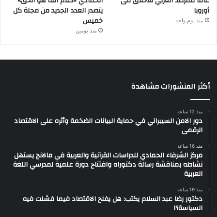
عاما للمرصد العربي للأخلاق فى
الحمادي «كلام الله هو الحق»
أوروبا
يتصدر العدد الجديد من مجلة كل
خميس
منذ يوم واحد
منذ يومين
أكثر المنشورات مشاهدة
منذ 12 ساعة
دور الامن السيبراني في حماية البيانات الضخمة وأثره على الاقتصاد
الرقمى
منذ 16 ساعة
مركز الشرفاء الحمادي للدراسات القرآنية والعربية في مالانج يستهل
نشاطه بمناقشة رسالة دكتوراه وافتتاح دورة علمية لمدرسي اللغة
العربية
منذ 19 ساعة
دكتور رضا عبد السلام يكتب: هل يفلح الاقتصاد فيما فشلت فيه
السياسة؟!