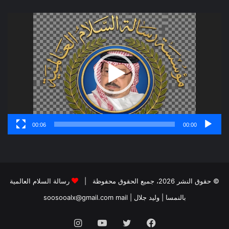
مشغل
الفيديو
00:06
00:00
© حقوق النشر 2026، جميع الحقوق محفوظة |
رسالة السلام العالمية
بالنمسا | وليد جلال
| soosooalx@gmail.com
mail
فيسبوك
تويتر
يوتيوب
انستقرام