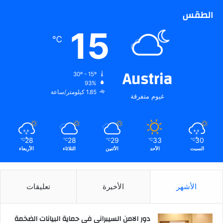
الطقس
15
℃
Austria
30º - 15º
93%
1.85 كيلومتر/ساعة
غيوم متفرقة
28
28
29
33
30
℃
℃
℃
℃
℃
السبت
الأحد
الأثنين
الثلاثاء
الأربعاء
الأشهر
الأخيرة
تعليقات
دور الامن السيبراني في حماية البيانات الضخمة