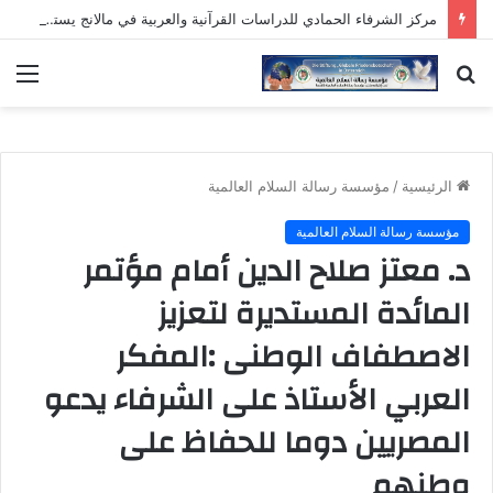
مركز الشرفاء الحمادي للدراسات القرآنية والعربية في مالانج يستهل نشاطه بمناقشة رسالة دكتوراه وافتتاح دورة علمية لمدرسي اللغة العربية
بحث
الق
عن
الرئيسية
/
مؤسسة رسالة السلام العالمية
مؤسسة رسالة السلام العالمية
د. معتز صلاح الدين أمام مؤتمر
المائدة المستديرة لتعزيز
الاصطفاف الوطنى :المفكر
العربي الأستاذ على الشرفاء يدعو
المصريين دوما للحفاظ على
وطنهم