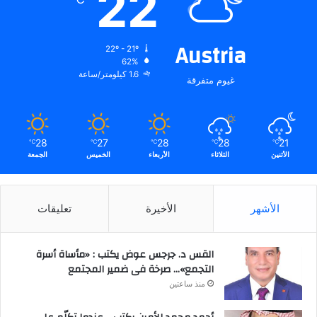
22
Austria
22º - 21º
62%
1.6 كيلومتر/ساعة
غيوم متفرقة
28
27
28
28
21
℃
℃
℃
℃
℃
الأثنين
الثلاثاء
الأربعاء
الخميس
الجمعة
الأشهر
الأخيرة
تعليقات
القس د. جرجس عوض يكتب : «مأساة أسرة
التجمع»… صرخة فى ضمير المجتمع
منذ ساعتين