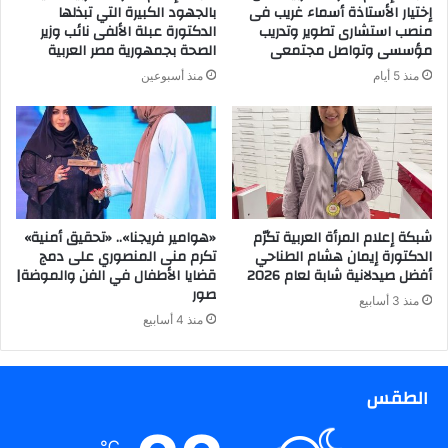
إختيار الأستاذة أسماء غريب فى
بالجهود الكبيرة التي تبذلها
منصب استشارى تطوير وتدريب
الدكتورة عبلة الألفى نائب وزير
مؤسسى وتواصل مجتمعى
الصحة بجمهورية مصر العربية
منذ 5 أيام
منذ أسبوعين
شبكة إعلام المرأة العربية تكرّم
«هوامير فريجنا».. «تحقيق أمنية»
الدكتورة إيمان هشام الطناحي
تكرم منى المنصوري على دمج
أفضل صيدلانية شابة لعام 2026
قضايا الأطفال في الفن والموضة|
صور
منذ 3 أسابيع
منذ 4 أسابيع
الطقس
℃