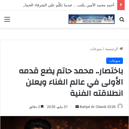
أحمد محمد الأمين يكتب .. عندما تكلّم علي الشرفاء الحمادي تصحيح المفاهيم… وفتح الطريق أمام السلام بين الأمم
بحث
الق
عن
الرئيسية
/
منوعات
منوعات
باختصار.. محمد حاتم يضع قدمه
الأولى في عالم الغناء ويعلن
انطلاقته الفنية
أرسل
Bahjat Al-Obaidi 2026
31 مايو، 2026
2 دقائق
بريدا
إلكترونيا