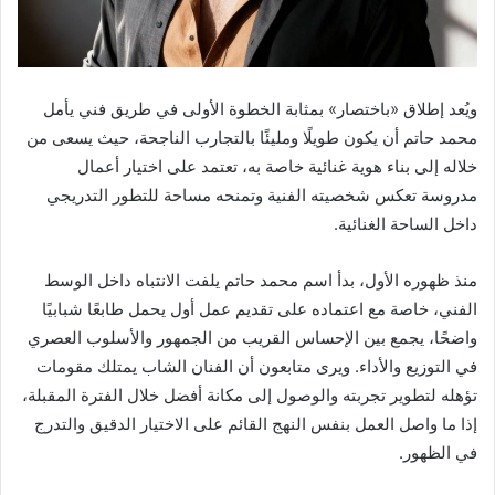
ويُعد إطلاق «باختصار» بمثابة الخطوة الأولى في طريق فني يأمل
محمد حاتم أن يكون طويلًا ومليئًا بالتجارب الناجحة، حيث يسعى من
خلاله إلى بناء هوية غنائية خاصة به، تعتمد على اختيار أعمال
مدروسة تعكس شخصيته الفنية وتمنحه مساحة للتطور التدريجي
داخل الساحة الغنائية.
منذ ظهوره الأول، بدأ اسم محمد حاتم يلفت الانتباه داخل الوسط
الفني، خاصة مع اعتماده على تقديم عمل أول يحمل طابعًا شبابيًا
واضحًا، يجمع بين الإحساس القريب من الجمهور والأسلوب العصري
في التوزيع والأداء. ويرى متابعون أن الفنان الشاب يمتلك مقومات
تؤهله لتطوير تجربته والوصول إلى مكانة أفضل خلال الفترة المقبلة،
إذا ما واصل العمل بنفس النهج القائم على الاختيار الدقيق والتدرج
في الظهور.