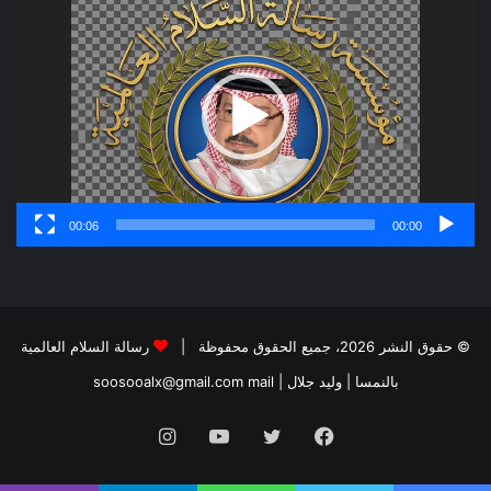
الفيديو
00:06
00:00
© حقوق النشر 2026، جميع الحقوق محفوظة |
رسالة السلام العالمية
بالنمسا | وليد جلال
| soosooalx@gmail.com
mail
فيسبوك
تويتر
يوتيوب
انستقرام