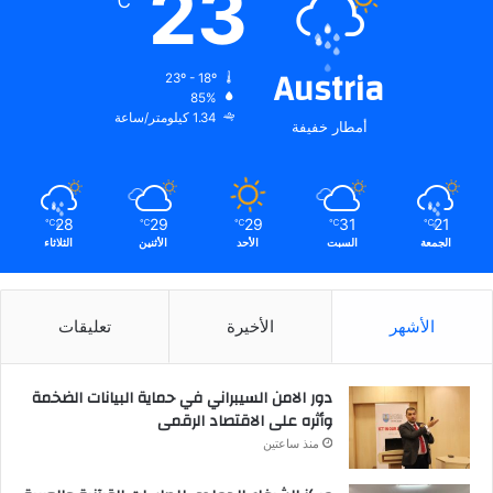
23
℃
Austria
23º - 18º
85%
1.34 كيلومتر/ساعة
أمطار خفيفة
28
29
29
31
21
℃
℃
℃
℃
℃
الجمعة
السبت
الأحد
الأثنين
الثلاثاء
الأشهر
الأخيرة
تعليقات
دور الامن السيبراني في حماية البيانات الضخمة
وأثره على الاقتصاد الرقمى
منذ ساعتين