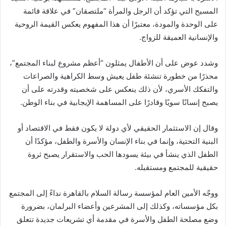
المسيح التي تؤكد أن الرجل والمرأة “ملتصقان” في علاقة قائمة
على الوحدة والمودة، معتبرًا أن هذا المفهوم يعكس القيمة الروحية
والإنسانية العميقة للزواج.
وشدد عوض على أن الأطفال يمثلون “أعظم مشروع لبناء المجتمع”،
محذرًا من خطورة تنشئة طفل يعيش وسط الكراهية والصراعات
والتفكك الأسري، لأن ذلك ينعكس على شخصيته وقدرته على أن
يصبح إنسانًا سويًا وقادرًا على المساهمة الإيجابية في بناء الوطن.
وقال إن الاستثمار الحقيقي لأي دولة لا يكون فقط في الاقتصاد أو
البنية التحتية، وإنما في بناء الإنسان والأسرة والطفل، مؤكدًا أن
الطفل الذي ينشأ في بيئة يسودها الحب والاستقرار يصبح ثروة
حقيقية للمجتمع ومستقبله.
ووجّه الأمين العام لمؤسسة رسالة السلام بالقاهرة نداءً إلى المجتمع
بكل مؤسساته، وكذلك إلى المشرعين وأعضاء البرلمان، بضرورة
وضع مصلحة الطفل والأسرة في مقدمة أي تشريعات جديدة تتعلق