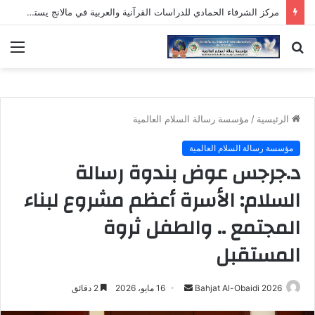
مركز الشرفاء الحمادي للدراسات القرآنية والعربية في مالانج يستهل نشاطه بمناقشة رسالة دكتوراه وافتتاح دورة علمية لمدرسي اللغة العربية
بحث
الق
عن
الرئيسية
/
مؤسسة رسالة السلام العالمية
مؤسسة رسالة السلام العالمية
د.جرجس عوض بندوة رسالة
السلام: الأسرة أعظم مشروع لبناء
المجتمع .. والطفل ثروة
المستقبل
أرسل
Bahjat Al-Obaidi 2026
16 مايو، 2026
2 دقائق
بريدا