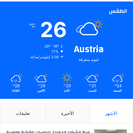
الطقس
26
℃
Austria
26º - 18º
77%
2.08 كيلومتر/ساعة
غيوم متفرقة
28
29
29
31
24
℃
℃
℃
℃
℃
الجمعة
السبت
الأحد
الأثنين
الثلاثاء
الأشهر
الأخيرة
تعليقات
مركز الشرفاء الحمادي للدراسات القرآنية والعربية