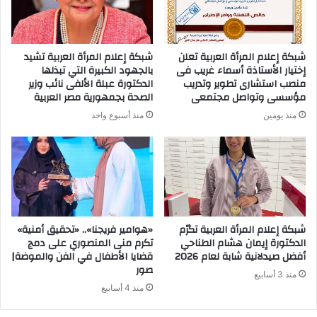
شبكة إعلام المرأة العربية تعلن
شبكة إعلام المرأة العربية تشيد
إختيار الأستاذة أسماء غريب فى
بالجهود الكبيرة التي تبذلها
منصب استشارى تطوير وتدريب
الدكتورة عبلة الألفى نائب وزير
مؤسسى وتواصل مجتمعى
الصحة بجمهورية مصر العربية
منذ يومين
منذ أسبوع واحد
شبكة إعلام المرأة العربية تكرّم
«هوامير فريجنا».. «تحقيق أمنية»
الدكتورة إيمان هشام الطناحي
تكرم منى المنصوري على دمج
أفضل صيدلانية شابة لعام 2026
قضايا الأطفال في الفن والموضة|
صور
منذ 3 أسابيع
منذ 4 أسابيع