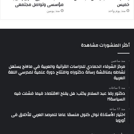
خميس
مؤسسى وتواصل مجتمعى
منذ يوم واحد
منذ يومين
أكثر المنشورات مشاهدة
منذ ساعتين
مركز الشرفاء الحمادي للدراسات القرآنية والعربية في مالانج يستهل
نشاطه بمناقشة رسالة دكتوراه وافتتاح دورة علمية لمدرسي اللغة
العربية
منذ 5 ساعات
دكتور رضا عبد السلام يكتب: هل يفلح الاقتصاد فيما فشلت فيه
السياسة؟!
منذ 17 ساعة
اختيار الأستاذة نوال كلول منسقا عاما للمرصد العربي للأخلاق فى
أوروبا