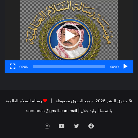
مشغل
الفيديو
00:06
00:00
© حقوق النشر 2026، جميع الحقوق محفوظة |
رسالة السلام العالمية
بالنمسا | وليد جلال
| soosooalx@gmail.com
mail
فيسبوك
تويتر
يوتيوب
انستقرام