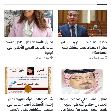
دكتور رضا عبد السلام يكتب: هل
اختيار الأستاذة نوال كلول منسقا
يفلح الاقتصاد فيما فشلت فيه
عاما للمرصد العربي للأخلاق فى
السياسة؟!
أوروبا
منذ 5 ساعات
منذ 17 ساعة
مقال المفكر علي محمد الشرفاء
شبكة إعلام المرأة العربية تعلن
الحمادي «كلام الله هو الحق»
إختيار الأستاذة أسماء غريب فى
يتصدر العدد الجديد من مجلة كل
منصب استشارى تطوير وتدريب