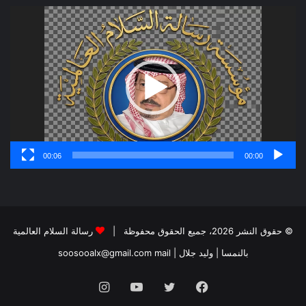
مشغل
الفيديو
00:06
00:00
© حقوق النشر 2026، جميع الحقوق محفوظة |
رسالة السلام العالمية
بالنمسا | وليد جلال
| soosooalx@gmail.com
mail
فيسبوك
تويتر
يوتيوب
انستقرام