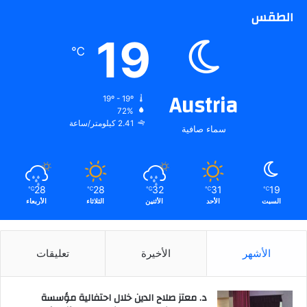
الطقس
19
℃
Austria
19º - 19º
72%
2.41 كيلومتر/ساعة
سماء صافية
28
28
32
31
19
℃
℃
℃
℃
℃
السبت
الأحد
الأثنين
الثلاثاء
الأربعاء
الأشهر
الأخيرة
تعليقات
د. معتز صلاح الدين خلال احتفالية مؤسسة