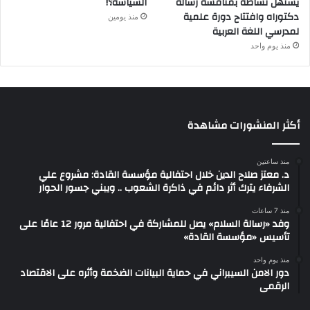
يستهل نشاطه بمناقشة رسالة
السياسة؟!
دكتوراه وافتتاح دورة علمية
منذ يومين
لمدرسي اللغة العربية
منذ يوم واحد
أكثر المنشورات مشاهدة
منذ ساعتين
د. معتز صلاح الدين خلال احتفالية مؤسسة القادة: مشروع علي
الشرفاء يترك أثر دائم في ذاكرة الشعوب .. ويبني جسور الحوار
منذ 7 ساعات
وفد «رسالة السلام» يصل للمشاركة في احتفالية مرور 12 عامًا على
تأسيس «مؤسسة القادة»
منذ يوم واحد
دور الامن السيبراني في حماية البيانات الضخمة وأثره على الاقتصاد
الرقمى