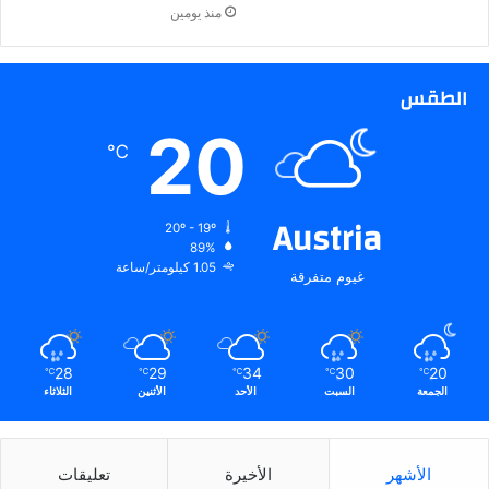
منذ يومين
الطقس
20
℃
Austria
20º - 19º
89%
1.05 كيلومتر/ساعة
غيوم متفرقة
28
29
34
30
20
℃
℃
℃
℃
℃
الجمعة
السبت
الأحد
الأثنين
الثلاثاء
الأشهر
الأخيرة
تعليقات