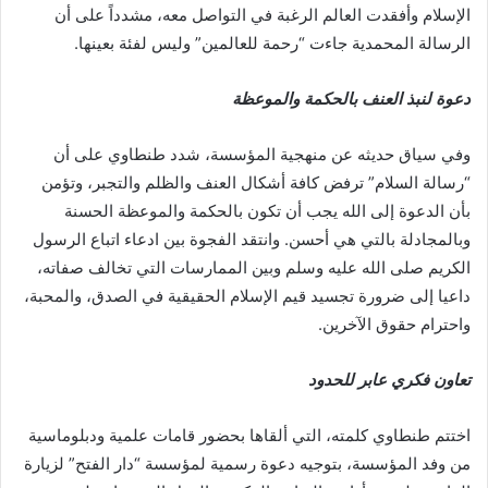
الإسلام وأفقدت العالم الرغبة في التواصل معه، مشدداً على أن
الرسالة المحمدية جاءت “رحمة للعالمين” وليس لفئة بعينها.
دعوة لنبذ العنف بالحكمة والموعظة
وفي سياق حديثه عن منهجية المؤسسة، شدد طنطاوي على أن
“رسالة السلام” ترفض كافة أشكال العنف والظلم والتجبر، وتؤمن
بأن الدعوة إلى الله يجب أن تكون بالحكمة والموعظة الحسنة
وبالمجادلة بالتي هي أحسن. وانتقد الفجوة بين ادعاء اتباع الرسول
الكريم صلى الله عليه وسلم وبين الممارسات التي تخالف صفاته،
داعيا إلى ضرورة تجسيد قيم الإسلام الحقيقية في الصدق، والمحبة،
واحترام حقوق الآخرين.
تعاون فكري عابر للحدود
اختتم طنطاوي كلمته، التي ألقاها بحضور قامات علمية ودبلوماسية
من وفد المؤسسة، بتوجيه دعوة رسمية لمؤسسة “دار الفتح” لزيارة