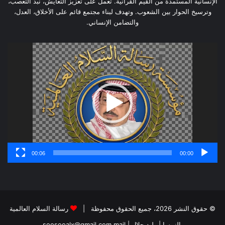
الإنسانية المستمدة من القيم القرآنية. تعمل على تعزيز التعايش، نبذ التعصب،
وترسيخ الحوار بين الشعوب. وتهدف لبناء مجتمع قائم على الأخلاق، العدل،
والتضامن الإنساني.
مشغل
الفيديو
00:06
00:00
© حقوق النشر 2026، جميع الحقوق محفوظة |
رسالة السلام العالمية
بالنمسا | وليد جلال
| soosooalx@gmail.com
mail