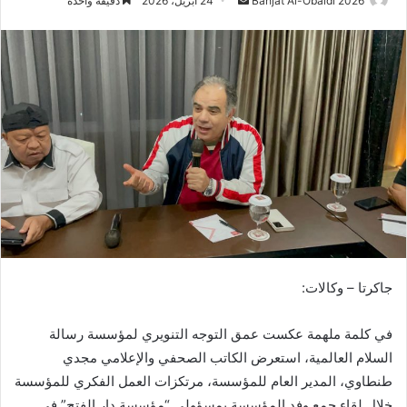
Bahjat Al-Obaidi 2026
24 أبريل، 2026
دقيقة واحدة
بريدا
إلكترونيا
جاكرتا – وكالات:
​في كلمة ملهمة عكست عمق التوجه التنويري لمؤسسة رسالة
السلام العالمية، استعرض الكاتب الصحفي والإعلامي مجدي
طنطاوي، المدير العام للمؤسسة، مرتكزات العمل الفكري للمؤسسة
خلال لقاء جمع وفد المؤسسة بمسؤولي “مؤسسة دار الفتح” في