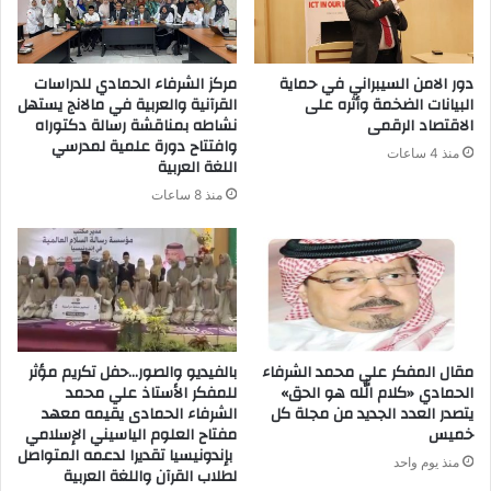
دور الامن السيبراني في حماية
مركز الشرفاء الحمادي للدراسات
البيانات الضخمة وأثره على
القرآنية والعربية في مالانج يستهل
الاقتصاد الرقمى
نشاطه بمناقشة رسالة دكتوراه
وافتتاح دورة علمية لمدرسي
منذ 4 ساعات
اللغة العربية
منذ 8 ساعات
مقال المفكر علي محمد الشرفاء
بالفيديو والصور…حفل تكريم مؤثر
الحمادي «كلام الله هو الحق»
للمفكر الأستاذ علي محمد
يتصدر العدد الجديد من مجلة كل
الشرفاء الحمادى يقيمه معهد
خميس
مفتاح العلوم الياسيني الإسلامي
بإندونيسيا تقديرا لدعمه المتواصل
منذ يوم واحد
لطلاب القرآن واللغة العربية