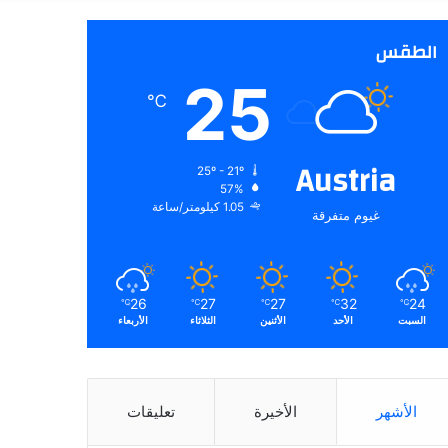
عن
الطقس
25
℃
Austria
25º - 21º
57%
1.05 كيلومتر/ساعة
غيوم متفرقة
26
27
27
32
24
℃
℃
℃
℃
℃
السبت
الأحد
الأثنين
الثلاثاء
الأربعاء
الأشهر
الأخيرة
تعليقات