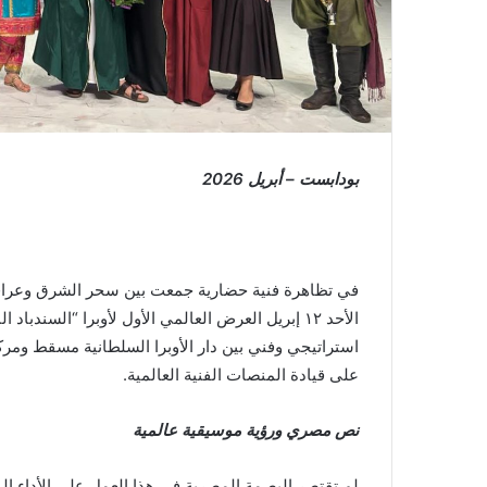
بودابست – أبريل 2026
في تظاهرة فنية حضارية جمعت بين سحر الشرق وعراق
الأحد ١٢ إبريل العرض العالمي الأول لأوبرا “السندب
على قيادة المنصات الفنية العالمية.
نص مصري ورؤية موسيقية عالمية
لم تقتصر البصمة المصرية في هذا العمل على الأداء