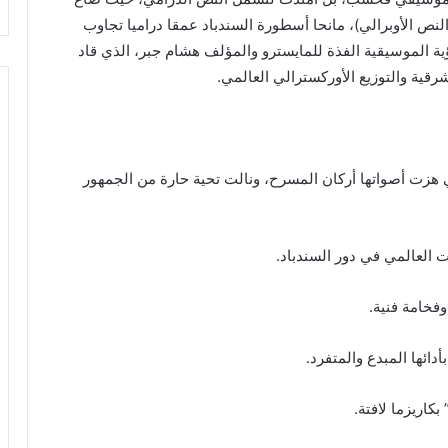
النص الأوبرالي)، مانحا أسطورة السندباد عمقا دراميا تجاوب
ؤية الموسيقية الفذة للمايسترو والمؤلف هشام جبر، الذي قاد
لشرقية والتوزيع الأوركسترالي العالمي.
ي هزت أصواتها أركان المسرح، ونالت تحية حارة من الجمهور
وفخامة فنية.
دائها المبدع والمتفرد.
كاريزما لافتة.