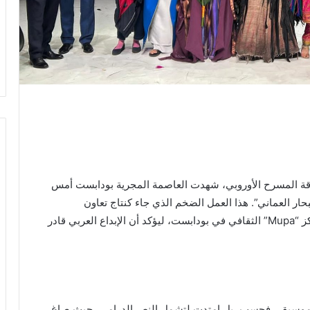
ة المسرح الأوروبي، شهدت العاصمة المجرية بودابست أمس
اد البحار العماني”. هذا العمل الضخم الذي جاء كنتاج تعاون
استراتيجي وفني بين دار الأوبرا السلطانية مسقط ومركز “Mupa” الثقافي في بودابست، ليؤكد أن الإبداع العربي قادر
 الموسيقي فحسب، بل امتدت لتشمل النص الدرامي، حيث صاغ