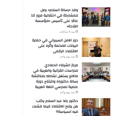
وفد «رسالة السلام» يصل
للمشاركة في احتفالية مرور 12
عامًا على تأسيس «مؤسسة
القادة»
منذ 4 ساعات
دور الامن السيبراني في حماية
البيانات الضخمة وأثره على
الاقتصاد الرقمى
منذ يوم واحد
مركز الشرفاء الحمادي
للدراسات القرآنية والعربية في
مالانج يستهل نشاطه بمناقشة
رسالة دكتوراه وافتتاح دورة
علمية لمدرسي اللغة العربية
منذ يوم واحد
دكتور رضا عبد السلام يكتب:
هل يفلح الاقتصاد فيما فشلت
فيه السياسة؟!