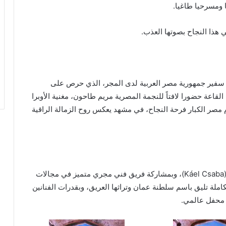
ومسرحيا طاغيا.
 هذا النجاح بصوتها العذب.
 سفير جمهورية مصر العربية لدى المجر، الذي حرص على
قاعة حضورا لافتاً للنجمة المصرية مريم طاحون، مغنية الأوبرا
م مصر الكبار فرحة النجاح، في مشهد يعكس روح الزمالة الراقية
يُذكر أن العمل خرج برؤية إخراجية للمخرج كابيل تشابا (Káel Csaba)، وبمشاركة فريق فني مجري متميز في مجالات
كاملة تليق باسم سلطنة عمان وتراثها العريق، وبقدرات الفنانين
ي محفل عالمي.