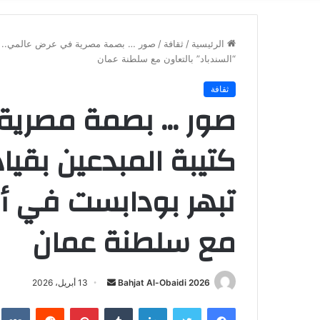
الرئيسية
/
ثقافة
/
صور … بصمة مصرية في عرض عالمي.. كتيب
“السندباد” بالتعاون مع سلطنة عمان
ثقافة
صور … بصمة مصرية
كتيبة المبدعين بقياد
تبهر بودابست في أوب
مع سلطنة عمان
أرسل
Bahjat Al-Obaidi 2026
13 أبريل، 2026
بريدا
فيسبوك
تويتر
لينكدإن
بينتيريست
إلكترونيا