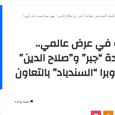
ة المبدعين بقيادة “جبر” و”صلاح الدين” تبهر بودابست في أوبرا
 في عرض عالمي..
ة “جبر” و”صلاح الدين”
را “السندباد” بالتعاون
دقيقة واحدة
بوكيت
Odnoklassniki