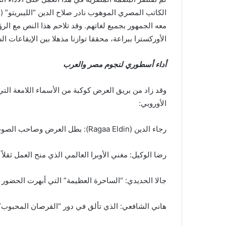
الكاتب المصري الموهوب نادر صلاح الدين “الليبريتو” (
معه الجمهور بجميع لغاتهم. وقد تلاحم هذا النص مع الر
الأوركسترا ببراعة، محققا توازنا مذهلا بين الإيقاعات ا
أداء أسطوري لنجوم مصر والعرب
وقد زاد من بريق العرض كوكبة من الأسماء اللامعة الت
الأوروبي:
رجاء الدين (Ragaa Eldin): بطل العرض وصاحب الصوت العالمي في دور السندباد.
رضا الوكيل: مغني الأوبرا العالمي الذي منح العمل ثقلاً 
جالا الحديدي: “الساحرة العظيمة” التي أبهرت الحضور بأ
هاني الشافعي: الذي تألق في دور “القرصان المحبوب” ب